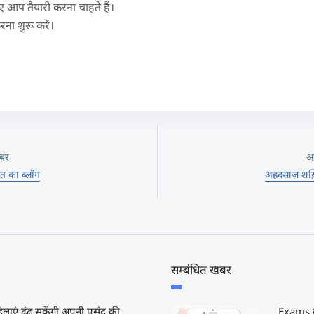
ए आप तैयारी करना चाहते हैं।
रना शुरू करें।
बर
अ
ित का ब्लॉग
अहदसाज़ शख़्
सम्बंधित खबर
लाएं ढूंढ सकेंगी अपनी पसंद की
Exams क