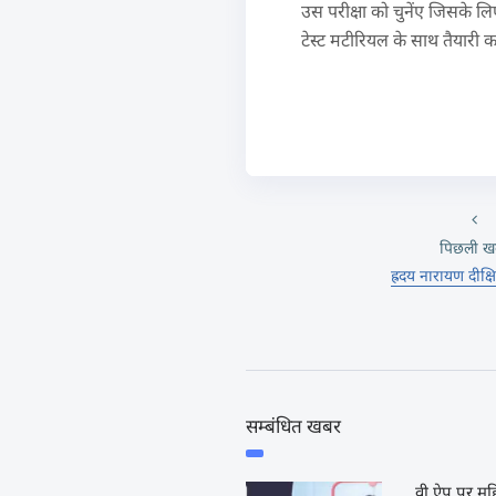
उस परीक्षा को चुनेंए जिसके लि
टेस्ट मटीरियल के साथ तैयारी क
पिछली ख
ह्रदय नारायण दीक्ष
सम्बंधित खबर
वी ऐप पर महि