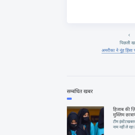
पिछली ख
अमरीका ने नूंह हिंसा
सम्बंधित खबर
हिजाब की ज़िद
मुस्लिम छात्राए
टीम इंस्टेंटखब
नाम नहीं ले रहा 