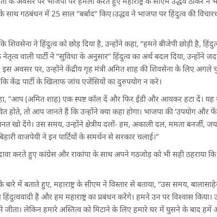
ंती के अवसर पर भाजपा पर हमला करते हुए महाराष्ट्र के सीएम उद्धव ठाकरे ने
के साथ गठबंधन में 25 साल “बर्बाद” किए।उद्धव ने भाजपा पर हिंदुत्व की विचार
वसेना ने हिंदुत्व को छोड़ दिया है, उन्होंने कहा, “हमने बीजेपी छोड़ी है, हिंदुत्व 
के नेतृत्व वाली पार्टी ने “सुविधा के अनुसार” हिंदुत्व का अर्थ बदल दिया, उन्होंन
स अवसर पर, उन्होंने केंद्रीय गृह मंत्री अमित शाह की शिवसेना के लिए अगले चु
कि केंद्र पार्टी के खिलाफ जांच एजेंसियों का दुरुपयोग न करे।
कहा, “आप (अमित शाह) एक स्पष्ट कॉल दें और फिर ईडी और आयकर हटा दें। यह 
वित होते, तो आप जानते हैं कि उन्होंने क्या कहा होगा। भाजपा की ‘उपयोग और फें
त खो देंगे। उस समय, उन्होंने क्षेत्रीय दलों- हम, अकाली दल, ममता बनर्जी, ज
ारी वाजपेयी ने इन पार्टियों के समर्थन से सरकार चलाई।”
 दावा करते हुए कांग्रेस और राकांपा के साथ अपने गठजोड़ को भी सही ठहराया 
 के बारे में बताते हुए, महाराष्ट्र के सीएम ने विस्तार से बताया, “उस समय, बाला
हिंदुत्ववादी हैं और हम महाराष्ट्र का प्रबंधन करेंगे। हमने उन पर विश्वास किया। उन्
 जीता। लेकिन हमारे अस्तित्व को मिटाने के लिए हमारे घर में घुसने के बाद हमें 