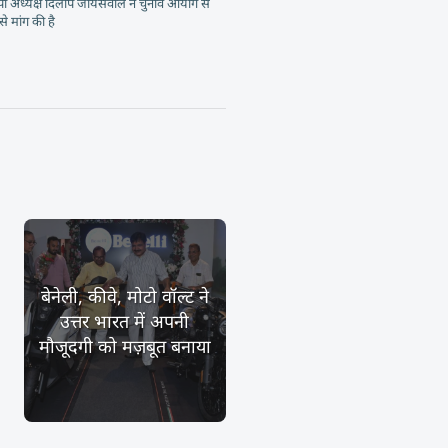
ेपी अध्यक्ष दिलीप जायसवाल ने चुनाव आयोग से
से मांग की है
बेनेली, कीवे, मोटो वॉल्ट ने
उत्तर भारत में अपनी
मौजूदगी को मज़बूत बनाया