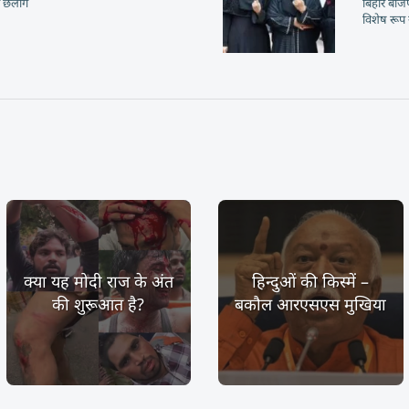
ी छलांग
बिहार बीज
विशेष रूप 
क्या यह मोदी राज के अंत
हिन्दुओं की किस्में –
की शुरूआत है?
बकौल आरएसएस मुखिया