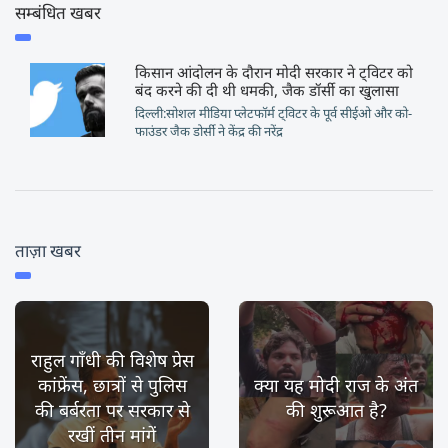
सम्बंधित खबर
किसान आंदोलन के दौरान मोदी सरकार ने ट्विटर को
बंद करने की दी थी धमकी, जैक डॉर्सी का खुलासा
दिल्ली:सोशल मीडिया प्लेटफॉर्म ट्विटर के पूर्व सीईओ और को-
फाउंडर जैक डोर्सी ने केंद्र की नरेंद्र
ताज़ा खबर
राहुल गाँधी की विशेष प्रेस
कांफ्रेंस, छात्रों से पुलिस
क्या यह मोदी राज के अंत
की बर्बरता पर सरकार से
की शुरूआत है?
रखीं तीन मांगें