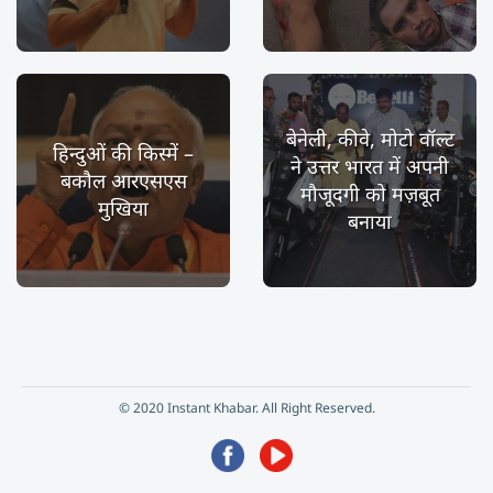
बेनेली, कीवे, मोटो वॉल्ट
हिन्दुओं की किस्में –
ने उत्तर भारत में अपनी
बकौल आरएसएस
मौजूदगी को मज़बूत
मुखिया
बनाया
© 2020 Instant Khabar. All Right Reserved.