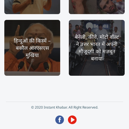
बेनेली, कीवे, मोटो वॉल्ट
हिन्दुओं की किस्में –
ने उत्तर भारत में अपनी
बकौल आरएसएस
मौजूदगी को मज़बूत
मुखिया
बनाया
© 2020 Instant Khabar. All Right Reserved.