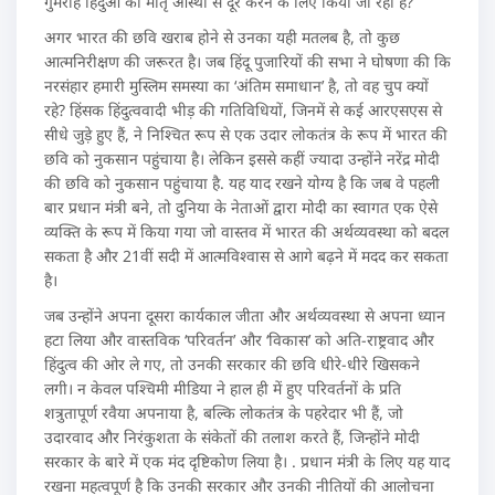
गुमराह हिंदुओं को मातृ आस्था से दूर करने के लिए किया जा रहा है?
अगर भारत की छवि खराब होने से उनका यही मतलब है, तो कुछ
आत्मनिरीक्षण की जरूरत है। जब हिंदू पुजारियों की सभा ने घोषणा की कि
नरसंहार हमारी मुस्लिम समस्या का ‘अंतिम समाधान’ है, तो वह चुप क्यों
रहे? हिंसक हिंदुत्ववादी भीड़ की गतिविधियों, जिनमें से कई आरएसएस से
सीधे जुड़े हुए हैं, ने निश्चित रूप से एक उदार लोकतंत्र के रूप में भारत की
छवि को नुकसान पहुंचाया है। लेकिन इससे कहीं ज्यादा उन्होंने नरेंद्र मोदी
की छवि को नुकसान पहुंचाया है. यह याद रखने योग्य है कि जब वे पहली
बार प्रधान मंत्री बने, तो दुनिया के नेताओं द्वारा मोदी का स्वागत एक ऐसे
व्यक्ति के रूप में किया गया जो वास्तव में भारत की अर्थव्यवस्था को बदल
सकता है और 21वीं सदी में आत्मविश्वास से आगे बढ़ने में मदद कर सकता
है।
जब उन्होंने अपना दूसरा कार्यकाल जीता और अर्थव्यवस्था से अपना ध्यान
हटा लिया और वास्तविक ‘परिवर्तन’ और ‘विकास’ को अति-राष्ट्रवाद और
हिंदुत्व की ओर ले गए, तो उनकी सरकार की छवि धीरे-धीरे खिसकने
लगी। न केवल पश्चिमी मीडिया ने हाल ही में हुए परिवर्तनों के प्रति
शत्रुतापूर्ण रवैया अपनाया है, बल्कि लोकतंत्र के पहरेदार भी हैं, जो
उदारवाद और निरंकुशता के संकेतों की तलाश करते हैं, जिन्होंने मोदी
सरकार के बारे में एक मंद दृष्टिकोण लिया है। . प्रधान मंत्री के लिए यह याद
रखना महत्वपूर्ण है कि उनकी सरकार और उनकी नीतियों की आलोचना