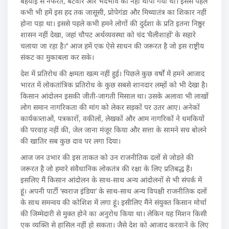
बेहयाई से नफरत, बंटवारे और भेदभाव को नहीं थोपा गया था। इससे पहले
कभी भी हमें इस हद तक जासूसी, प्रोपेगंडा और मिथ्यातंत्र का शिकार नहीं
होना पड़ा था। इससे पहले कभी हमने लोगों की दुर्दशा के प्रति इतना निष्ठुर
शासन नहीं देखा, जहां चौपट अर्थव्यवस्था को चंद ‘थैलीशाहों’ के सहारे
चलाया जा रहा है।’’ आज हमें एक ऐसे साधन की जरूरत है जो इस राष्ट्रीय
संकट का मुकाबला कर सके।
देश में प्रतिरोध की क्षमता खत्म नहीं हुई। पिछले कुछ वर्षों में हमने आजाद
भारत में लोकतांत्रिक प्रतिरोध के कुछ सबसे शानदार लम्हों को भी देखा है।
किसान आंदोलन इसकी जीती-जागती मिसाल था। उसके अलावा भी लाखों
लोग समान नागरिकता की मांग को लेकर सड़कों पर उतर आए। अनेकों
कार्यकत्र्ताओं, पत्रकारों, वकीलों, लेखकों और आम नागरिकों ने धमकियों
की परवाह नहीं की, जेल जाना मंजूर किया और सत्ता के सामने सच बोलने
की खातिर सब कुछ दाव पर लगा दिया।
आज जन उभार की इस ताकत को उन राजनीतिक दलों से जोडऩे की
जरूरत है जो हमारे संवैधानिक लोकतंत्र की रक्षा के लिए प्रतिबद्ध हैं।
इसलिए मैं किसान आंदोलन के साथ-साथ अन्य आंदोलनों से भी संपर्क में
हूं। अपनी पार्टी ‘स्वराज इंडिया’ के साथ-साथ अन्य विपक्षी राजनीतिक दलों
के साथ समन्वय की कोशिश में लगा हूं। इसीलिए मैंने संयुक्त किसान मोर्चा
की जिम्मेदारी से मुक्त होने का अनुरोध किया था। लेकिन यह मिशन किसी
एक व्यक्ति से हासिल नहीं हो सकता। जैसे देश को आजाद करवाने के लिए