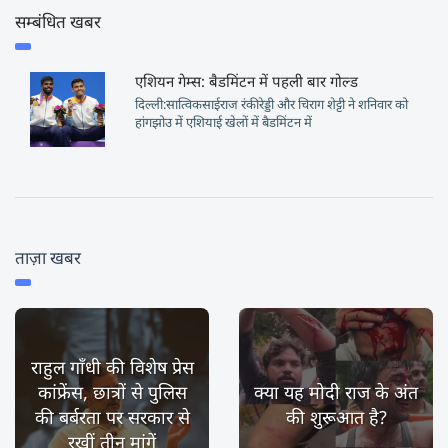
सम्बंधित खबर
एशियन गेम्स: बैडमिंटन में पहली बार गोल्ड
दिल्ली:सात्विकसाईराज रंकीरेड्डी और चिराग शेट्टी ने शनिवार को
हांगझोउ में एशियाई खेलों में बैडमिंटन में
ताज़ा खबर
राहुल गाँधी की विशेष प्रेस
कांफ्रेंस, छात्रों से पुलिस
क्या यह मोदी राज के अंत
की बर्बरता पर सरकार से
की शुरूआत है?
रखीं तीन मांगें