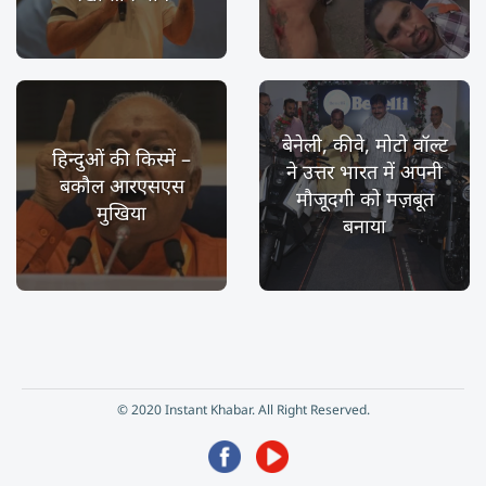
बेनेली, कीवे, मोटो वॉल्ट
हिन्दुओं की किस्में –
ने उत्तर भारत में अपनी
बकौल आरएसएस
मौजूदगी को मज़बूत
मुखिया
बनाया
© 2020 Instant Khabar. All Right Reserved.