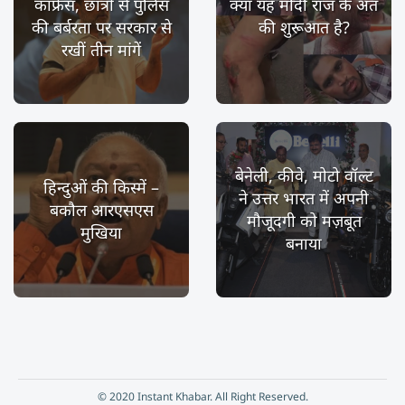
कांफ्रेंस, छात्रों से पुलिस
क्या यह मोदी राज के अंत
की बर्बरता पर सरकार से
की शुरूआत है?
रखीं तीन मांगें
बेनेली, कीवे, मोटो वॉल्ट
हिन्दुओं की किस्में –
ने उत्तर भारत में अपनी
बकौल आरएसएस
मौजूदगी को मज़बूत
मुखिया
बनाया
© 2020 Instant Khabar. All Right Reserved.