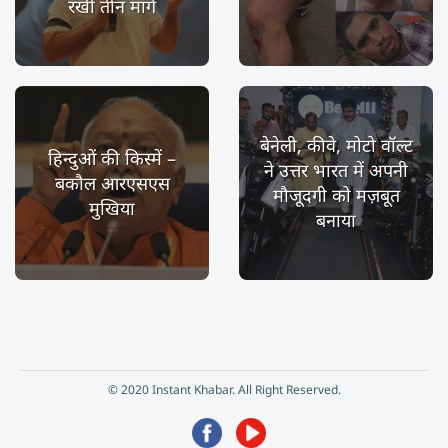
रखीं तीन मांगें
बेनेली, कीवे, मोटो वॉल्ट
हिन्दुओं की किस्में –
ने उत्तर भारत में अपनी
बकौल आरएसएस
मौजूदगी को मज़बूत
मुखिया
बनाया
© 2020 Instant Khabar. All Right Reserved.