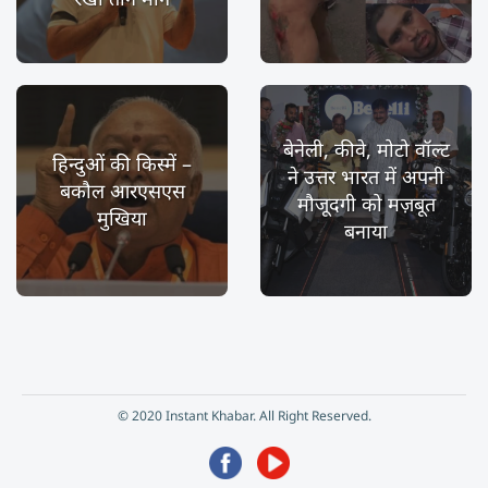
बेनेली, कीवे, मोटो वॉल्ट
हिन्दुओं की किस्में –
ने उत्तर भारत में अपनी
बकौल आरएसएस
मौजूदगी को मज़बूत
मुखिया
बनाया
© 2020 Instant Khabar. All Right Reserved.