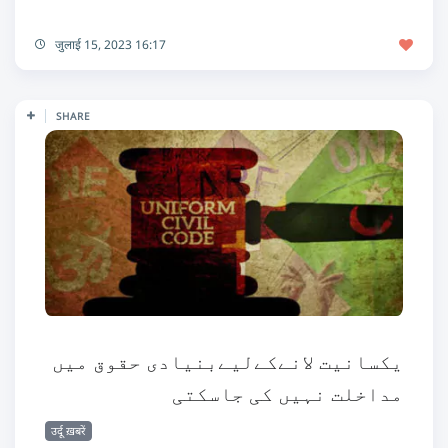
जुलाई 15, 2023 16:17
SHARE
یکسانیت لانےکےلیےبنیادی حقوق میں
مداخلت نہیں کی جاسکتی
उर्दू ख़बरें