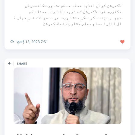
لاکمیشن کوآل انڈیا مسلم مجلس مشاورت کاتفصیلی
مکتوب، خود لاکمیشن کے ذریعے طےکردہ مسئلے کو
دوبارہ زندہ کرنےکی منشا پرسنجیدہ سوالات نئی دہلی :
آل انڈیا مسلم مجلس مشاورت نے لا کمیشن
जुलाई 13, 2023 7:51
SHARE