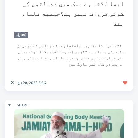
ایسا لگتا ہے ملک میں عدالتوں کی
کوئی ضرورت نہیں ہے؟جمعیۃ علماء
ہند
उर्दू ख़बरें
انتظامیہ کا مظاہرہ واحتجاج کرنے والوں کے درمیان
مذہب کی بنیاد پر تفریق افسوسناک: مولانا ارشدمدنی
نئی دہلی: مرکزی دفتر جمعیۃ علماء ہند کے مدنی ہال
۱؎ بہادر شاہ ظفر مارگ میں
जून 20, 2022 6:56
SHARE