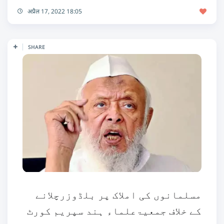
अप्रैल 17, 2022 18:05
SHARE
مسلمانوں کی املاک پر بلڈوزرچلانے
کے خلاف جمعیۃعلماء ہند سپریم کورٹ