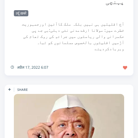
پہنچی
उर्दू ख़बरें
آج اقلیتیں ہی نہیں بلکہ ملک کاآئین اورجمہوریت
خطرے میں: مولانا ارشدمدنی نئی دہلی:بی جے پی
حکمرانی والی ریاستوں میں جرائم کی روک تھام کی
آڑمیں اقلیتوں بالخصوص مسلمانوں کو تباہ
وبربادکردینے
अप्रैल 17, 2022 6:07
SHARE