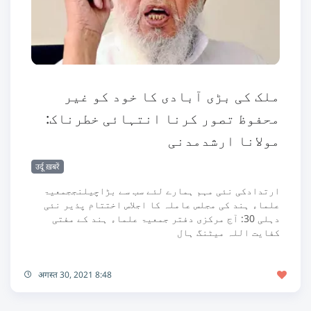
ملک کی بڑی آبادی کا خود کو غیر
محفوظ تصور کرنا انتہائی خطرناک:
مولانا ارشدمدنی
उर्दू ख़बरें
ارتدادکی نئی مہم ہمارے لئے سب سے بڑاچیلنججمعیۃ
علماء ہند کی مجلس عاملہ کا اجلاس اختتام پذیر نئی
دہلی 30: آج مرکزی دفتر جمعیۃ علماء ہند کے مفتی
کفایت اللہ میٹنگ ہال
अगस्त 30, 2021 8:48