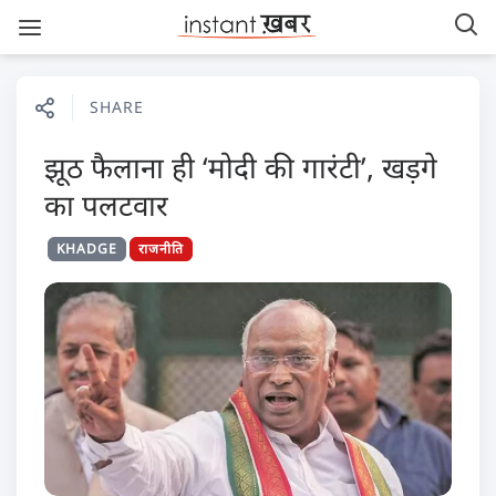
SHARE
झूठ फैलाना ही ‘मोदी की गारंटी’, खड़गे
का पलटवार
KHADGE
राजनीति