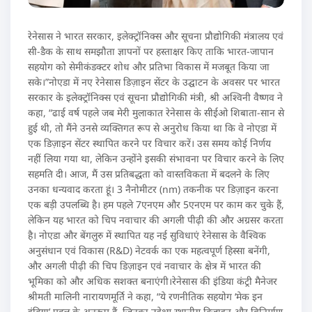
रेनेसास ने भारत सरकार, इलेक्ट्रॉनिक्स और सूचना प्रौद्योगिकी मंत्रालय एवं
सी-डैक के साथ समझौता ज्ञापनों पर हस्ताक्षर किए ताकि भारत-जापान
सहयोग को सेमीकंडक्टर शोध और प्रतिभा विकास में मजबूत किया जा
सके।”नोएडा में नए रेनेसास डिज़ाइन सेंटर के उद्घाटन के अवसर पर भारत
सरकार के इलेक्ट्रॉनिक्स एवं सूचना प्रौद्योगिकी मंत्री, श्री अश्विनी वैष्णव ने
कहा, “ढाई वर्ष पहले जब मेरी मुलाकात रेनेसास के सीईओ शिबाता-सान से
हुई थी, तो मैंने उनसे व्यक्तिगत रूप से अनुरोध किया था कि वे नोएडा में
एक डिज़ाइन सेंटर स्थापित करने पर विचार करें। उस समय कोई निर्णय
नहीं लिया गया था, लेकिन उन्होंने इसकी संभावना पर विचार करने के लिए
सहमति दी। आज, मैं उस प्रतिबद्धता को वास्तविकता में बदलने के लिए
उनका धन्यवाद करता हूं। 3 नैनोमीटर (nm) तकनीक पर डिज़ाइन करना
एक बड़ी उपलब्धि है। हम पहले 7एनएम और 5एनएम पर काम कर चुके हैं,
लेकिन यह भारत को चिप नवाचार की अगली पीढ़ी की और अग्रसर करता
है। नोएडा और बेंगलुरु में स्थापित यह नई सुविधाएं रेनेसास के वैश्विक
अनुसंधान एवं विकास (R&D) नेटवर्क का एक महत्वपूर्ण हिस्सा बनेंगी,
और अगली पीढ़ी की चिप डिज़ाइन एवं नवाचार के क्षेत्र में भारत की
भूमिका को और अधिक सशक्त बनाएंगी।रेनेसास की इंडिया कंट्री मैनेजर
श्रीमती मालिनी नारायणमूर्ति ने कहा, “ये रणनीतिक सहयोग ‘मेक इन
इंडिया’ पहल के अनुरूप हैं, जिनका उद्देश्य स्थानीय डिज़ाइन और विनिर्माण