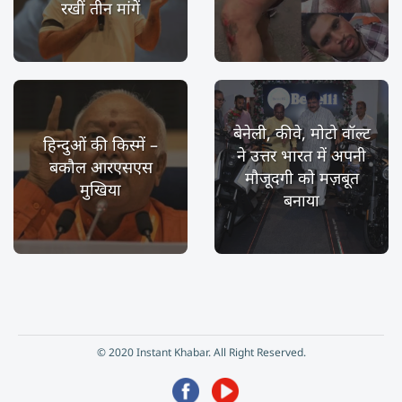
रखीं तीन मांगें
बेनेली, कीवे, मोटो वॉल्ट
हिन्दुओं की किस्में –
ने उत्तर भारत में अपनी
बकौल आरएसएस
मौजूदगी को मज़बूत
मुखिया
बनाया
© 2020 Instant Khabar. All Right Reserved.