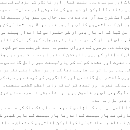
گ ڈور سونپ دیں۔ نتیش کمار اور نائڈو کی بزدلی کی سیاس
 ہی بتائے گا لیکن ان دونوں کی خاموشی اور حمایت نے مود
کی ایک طرح سے آزادی دے دی ہے۔ حال ہی میں پارلیمنٹ کا 
ر ان کے ساتھیوں کا لب و لہجہ قدرے بدلا ہوا تھا لیکن 
 مل گیا کہ اس بار بھی ان کی حکمرانی کا انداز پہلے ہی 
ہے اس لیے ان کی من مانیاں نہیں چل سکیں گی لیکن اقلی
چھلے دس برسوں کے دوران منصوبہ بند طریقے سے جو کچھ ہ
ی کے آثار کم ہیں۔ الیکشن کے فورا بعد ملک بھر میں جگ
 ۔نفرت اور تشدد کو لے کر پارلیمنٹ میں راہل گاندھی س
 ہے۔ ہونا تو یہ چاہیے تھا کہ وزیراعظم اپنی تقریر می
ری طاقت راہل گاندھی اور کانگریس کو کوسنے پر صرف کر 
 ہے کہ نفرت اور تشدد کو لے کر وزیراعظم قطعی سنجیدہ 
 لوگ بھی اس پر خاموش ہیں۔ یہ خاموشی نہ صرف معنی خیز 
 بھی مل رہا ہے۔
 المیہ یہ ہے کہ آزادی کے بعد سے اب تک ملک کی سب سے 
ارٹی نے پارلیمنٹ کے اندریا پارلیمنٹ کے باہر کبھی کھ
 کے نام پر حلف تولیاگیا لیکن اقلتیوں کے تعلق سے آئی