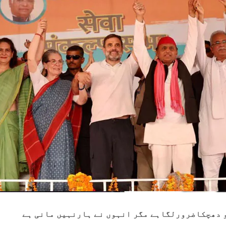
 دھچکاضرورلگاہے مگر انہوں نے ہارنہیں مانی ہے