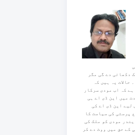
ی
ک دکھائی دے گی مگر
حالات یہ ہیں کہ
ہے کہ اب مودی سرکار
ت میں این ڈی اے ہی
لیے این ڈی اے کی
ع پرستی کی سیاست کا
یندر مودی کو ملک کی
 کے حق میں ووٹ دے کر