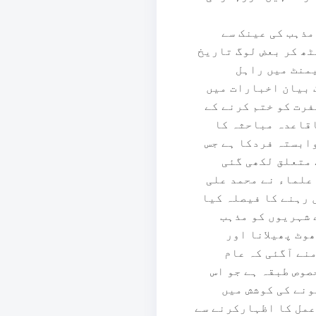
مذہب کی عینک سے
ٹھ کر بعض لوگ تاریخ
یمنٹ میں راہل
 بیان اخبارات میں
رت کو ختم کرنے کے
اقاعدہ مباحثہ کا
وابستہ فردکا ہے جس
 متعلق لکھی گئی
علماء نے محمد علی
رہنے کا فیصلہ کیا
 شہریوں کو مذہب
وٹ پھیلانا اور
نے آگئی کہ عام
وص طبقہ ہے جو اس
ونے کی کوشش میں
عمل کا اظہارکرنے سے