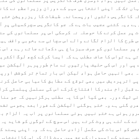
عمل نہیں ہوا، دوسری طرف کانگریس پر مسلمانوں کی منہ
ہاں تک کہ اپنی انتخابی مہم کے دوران وزیراعظم نے کان
ہ کانگریس دلتوں اورپسماندہ طبقات کا ریزرویشن ختم 
ہے ،یہ کتنی عجیب بات ہے کہ جو کانگریس سچرکمیٹی پر آ
 پر عمل کرنے کا حوصلہ نہ کرسکی اس پر مسلمانوں کی من
 طرح کا الزام لگانے والے اس سچائی سے بخوبی واقف ہیں
پر مسلمانوں کو صرف سبزباغ ہی دکھائے جاتے رہے ، اس ک
ی ہے تواس کا صاف مطلب ہے کہ ایسا کرکے کچھ لوگ اکثری
 پی اور اس کی حلیف پارٹیوں نے عام طورپرہر الیکشن می
 بھی انہیں حاصل ہوا، لیکن اس بار تمام تر کوشش اورپ
پی اترپردیش میں بھی توقع کے مطابق کامیابی حاصل کرنے
 قبل رام مندرکا افتتاح کرکے اس کی مسلسل پبلسٹی کر
ی ٹیک دورہ بھی کیا اس کا یہ مطلب ہرگزنہیں کہ جو مناف
ری گئی ہے وہ ختم ہوگئی الیکشن کے فورابعد ہجومی تشدد
رورہوئی ہے ختم نہیں ہوئی مسلمانوں پر اب یہ الزام بھ
نے کے لئے ہی ووٹ کرتے ہیں اس سوچ کے لوگوں کو شاید یہ
خص کو اس بات کی مکمل آزادی حاصل ہے کہ وہ اپنی پسند 
ی پسند کے امیدوارکے حق میں ووٹ ڈال کر اس کاانتخاب 