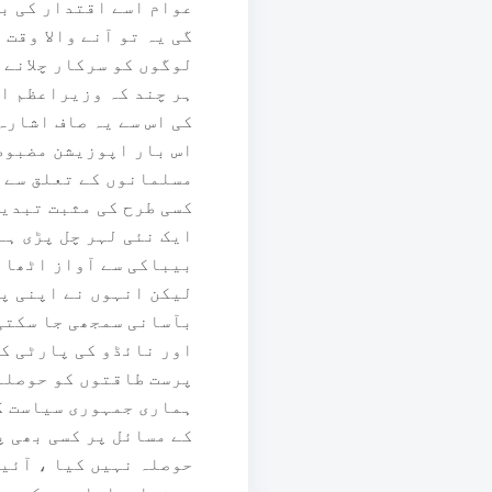
عوام اسے اقتدار کی با
گی یہ تو آنے والا وقت
لوگوں کو سرکار چلانے 
ہر چند کہ وزیراعظم او
کی اس سے یہ صاف اشارہ
اس بار اپوزیشن مضبوط 
مسلمانوں کے تعلق سے پ
کسی طرح کی مثبت تبدیل
ایک نئی لہر چل پڑی ہے
بیباکی سے آواز اٹھائی
لیکن انہوں نے اپنی پو
بآسانی سمجھی جا سکتی
اور نائڈو کی پارٹی کے
پرست طاقتوں کو حوصلہ
ہماری جمہوری سیاست کا
کے مسائل پر کسی بھی پ
حوصلہ نہیں کیا ، آئین