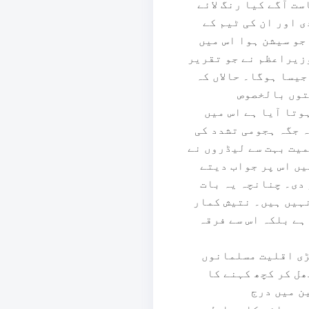
ت آگے کیا رنگ لائے
ی اور ان کی ٹیم کے
جو سیشن ہوا اس میں
وزیراعظم نے جو تقریر
جیسا ہوگا۔ حالاں کہ
توں بالخصوص
وتا آیا ہے اس میں
ہ جگہ ہجومی تشدد کی
میت بہت سے لیڈروں نے
ں اس پر جواب دیتے
دی۔ چنانچہ یہ بات
نہیں ہیں۔ نتیش کمار
ہے بلکہ اس سے فرقہ
بڑی اقلیت مسلمانوں
ل کر کچھ کہنے کا
ن میں درج