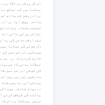
اب گریزکرنے لگاہے ، 
مسلمانوں کے تعلق سے 
برادروطن کے ساتھ اس 
سانحہ پیش آیا برادرا
جمعیۃعلماء ہندنے توا
سیدارشدمدنی کی ہدایت
دل جوئی کی میڈیا میں 
چینلوں نے اس خبر کو 
ثابت کردیاکہ وہ مذہب 
مولانا مدنی کا جوبیان
کی خوشی اورغم میں شا
سازشیں ہورہی ہیں اس ک
پرستی اورمذہبی شدت پس
درمیان فاصلہ پیداکرن
پاٹنے کی کوشش کرتی آئ
نہیں ہوسکتاہے اس کا ع