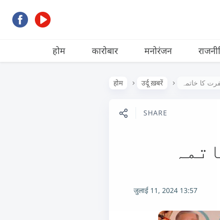
होम
कारोबार
मनोरंजन
राजनी
رت کا خاتمہ
उर्दू ख़बरें
होम
SHARE
اتمہ
जुलाई 11, 2024 13:57