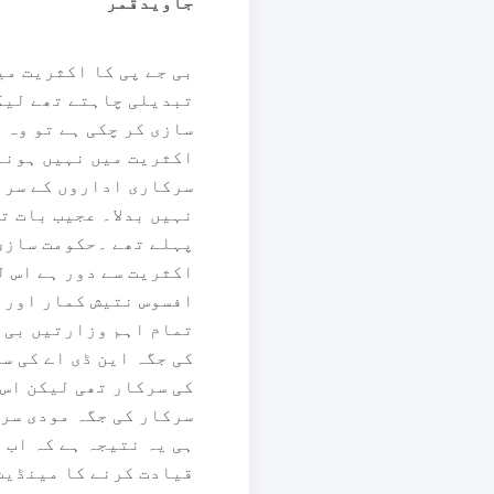
جاویدقمر
بی جے پی کا اکثریت می
تبدیلی چاہتے تھے لیکن
سازی کر چکی ہے تو وہ 
اکثریت میں نہیں ہونے 
سرکاری اداروں کے سرب
نہیں بدلا۔ عجیب بات ت
پہلے تھے ۔حکومت سازی 
اکثریت سے دور ہے اس ل
افسوس نتیش کمار اور چ
تمام اہم وزارتیں بی ج
کی جگہ این ڈی اے کی س
کی سرکار تھی لیکن اس 
سرکار کی جگہ مودی سرک
ہی یہ نتیجہ ہے کہ اب 
قیادت کرنے کا مینڈیٹ 