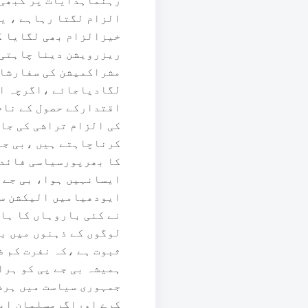
رہنماہدایات پر کبھی 
الزام لگتا رہاہے ، ی
خیزالزام بھی لگایا ک
ریزرویشن دینا چاہتی 
مشراکمیشن کی سفارشات
لگادیاجائے ،اگرچہ اس
اقتدارکے حصول کے نام 
کی الزام تراشی کی جات
کرناچاہتے ہیں ،بی جے
کا بھرپورسیاسی فائدہ
ایسانہیں ہوا، بی جے 
ایودھیامیں الیکشن سے
نے کئی باروہاں کا ہائ
لوگوں کے ذہنوں میں بھ
ثبوت ہے ،کہ نفرت کم ض
ہمیشہ بی جے پی کو ہرا
جمہوری سیاست میں ہرش
کرے اوراگرمسلمان اپن