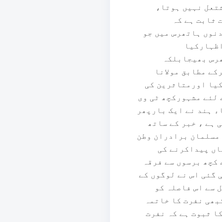
شتعل نہیں ہوتا،
 ثابت ہے کہ
نوں ہاتھرس میں جو
اظہارکیا
ھرس بھیجابلکہ
ی ایک خبرکے مطابق مولانا
کیا اورمتاثرین کی
 لئے مشہورکچھ ٹی وی
ء ہند نے ایک بارپھر
 ہے ، خبر کے ساتھ
 مسلمان برادران وطن
اں پیداکرنے کی
 کچھ برسوں سے فرقہ
 گئی اس نے لوگوں کے
 سے اس فاصلہ کو
کبھی نفرت کا خاتمہ
ا ثبوت ہے کہ نفرت