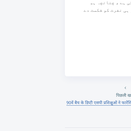
 ہے ، چنانچہ ہم
ہی نفرت کو شکست دے
पिछली ख
90वें बैच के डिप्टी एसपी प्रशिक्षुओं ने फार