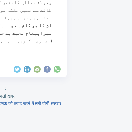
پھیلانے والی طاقتوں ک
طاقت سے نہیں بلکہ مول
سکتے ہیں برسوں پہلے 
ان کا جو کام ہے وہ اہ
میراپیغام محبت ہے جہ
(مضمون نگارپی آئی بی 
गली खबर
लखनऊ को तबाह करने में लगी योगी सरकार