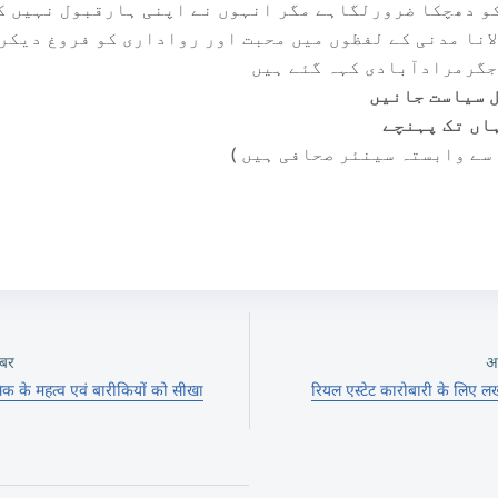
و دھچکا ضرورلگاہے مگر انہوں نے اپنی ہارقبول نہیں کی
انا مدنی کے لفظوں میں محبت اور رواداری کو فروغ دیکر 
جگرمرادآبادی کہہ گئے ہیں
ل سیاست جانیں
اں تک پہنچے
سے وابستہ سینئر صحافی ہیں )
बर
अ
ेंसिक के महत्व एवं बारीकियों को सीखा
रियल एस्टेट कारोबारी के लिए 