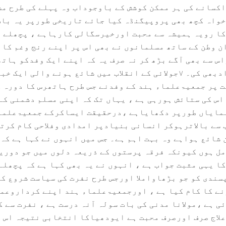
اکسانے کی ہر ممکن کوشش کے باوجوداب وہ پہلے کی طرح م
خواہ کچھ بھی پروپیگنڈہ کیا جائے تاریخی طورپر یہ بات
کا رویہ ہمیشہ سے محبت اورخیرسگالی کارہاہے ، پچھلے د
ن وطن کے ساتھ مسلمانوں نے بھی اس پر اپنے رنج وغم کا
س سے بھی آگے بڑھ کر نہ صرف یہ کہ اپنے ایک وفدکو ہات
متاثرین کی مالی امدادبھی کی۔ ۷جولائی کے انقلاب میں شائع ہونے وال
 پر جمعیۃعلماء ہند کے وفدنے جس طرح ہاتھرس کا دورہ 
اس کی ستائش ہورہی ہے ، یہاں تک کہ اپنی مسلم دشمنی کے
نمایاں طورپر دکھایاہے ،درحقیقت ایساکرکے جمعیۃعلما
سے بالاترہوکر انسانی بنیادپر امدادی وفلاحی کام کرتی
 شائع ہواہے وہ بہت اہم ہے۔ جس میں انہوں نے کہا ہے کہ
مل ہوں کیونکہ فرقہ پرستوں کے ذریعہ دلوں میں جو دوری
ا یہی مثبت جواب ہے ، انہوں نے یہ بھی کہا ہے کہ پچھلے
ندی کو جو بڑھاواملا اورجس طرح نفرت کی سیاست شروع کی
ے کا کام کیا ہے ، اورجمعیۃعلماء ہند اپنے کرداروعمل
ی ہے ،مولانا مدنی کی بات سولہ آنہ درست ہے ، نفرت سے 
لاج صرف اورصرف محبت ہے ایودھیاکا انتخابی نتیجہ اس ک