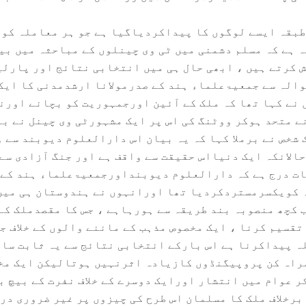
طبقہ ایسے لوگوں کا پیداکردیاگیا ہے جو ہر معاملہ کو 
 ہے کہ مسلم دشمنی میں ٹی وی چینلوں کے مباحثہ میں بی
ش کرتے ہیں ، ابھی حال ہی میں انتخابی نتائج اور پارل
والہ سے جمعیۃعلماء ہند کے صدرمولانا ارشدمدنی کا ایک
نے کہا تھا کہ ملک کے آئین اورجمہوریت کو بچانے اورنف
ے متحد ہوکر ووٹنگ کی اس پر ایک مشہورٹی وی چینل نے ب
شخص نے برملا کہا کہ یہ بیان اس دارالعلوم دیوبند سے 
الانکہ ایک دنیااس حقیقت سے واقف ہے اور جنگ آزادی سے
ات درج ہے کہ دارالعلوم دیوبنداورجمعیۃعلماء ہند کے 
 کویکسرمستردکردیا تھا اورانہوں نے ہندوستان ہی میں 
ب کچھ منصوبہ بند طریقہ سے ہورہاہے ، جس کا مقصدملک کے
تقسیم کرنا ، ایک مخصوص مذہب کے ماننے والوں کے خلاف جھ
ہ پیداکرنا ہے اس بارکے انتخابی نتائج سے یہ ثابت سام
مراہ کن پروپیگنڈوں کازیادہ اثرنہیں ہوتالیکن ایک مخص
ر عوام میں انتشار اورایک دوسرے کے خلاف نفرت کے بیچ ب
برخلاف ملک کا مسلمان اس طرح کی چیزوں پر غیر ضروری در