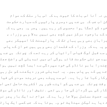
ں نہ آنا اس بات کا ثبوت ہے کہ اس بار ملک کے عوام
 اب جب کہ بی جے پی دوسری پارٹیوں کے سہارے حکومت
خود کو ٹھگا ہوا محسوس کر رہے ہیں۔ پھر یہ بھی ہے کہ
کے باوجود مرکز میں کچھ بھی نہیں بدلا وہی وزراء ،
راہان بھی وہی یہاں تک کہ پارلیمنٹ کا اسپیکر بھی
و یہ ہے کہ وزراء کے قلمدان بھی وہی ہیں جو ان کے پاس
سے قبل لوگ قیاس آرائیاں کر رہے تھے کہ چونکہ بی جے پ
یے جو نئی حکومت قائم ہوگی اس میں تبدیلی کی واضح جھل
ندرا بابو نائڈو کی خود سپردگی سے ایسا کچھ نہیں ہوا۔ 
ے پی کے ہی پاس ہیں۔ یہ تبدیلی ضرور دیکھنے کو مل رہی 
رکار کہا جا رہا ہے۔ اس سے پہلے بھی نریند مودی کی قیاد
وقت چونکہ بی جے پی کو اپنے طور پر اکثریت حاصل تھی اس 
ار کی ہی گردان کی جا رہی تھی ۔نتیش اور نائڈو کی موق
یہ جھوٹ مسلسل بولا جا رہا ہے کہ عوام نے ایک بار پھر نر
دیا ہے لیکن مینڈیٹ تو وہ ہوتا ہے کہ جب کسی ایک پارٹی