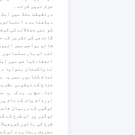
جرم نہیں کرتے ۔
درحقیقت ملک میں ایک 
دیکھتاہے ، انتہاتویہ
کو بھی جھٹلانے کی کوش
گاندھی کی تقریر کے ح
شائع ہواجس میں انہوں 
لئے اس بارمسلمانوں ن
انعقادکیا جس میں ایک 
نے پاکستان بنوایا ، ح
تمام کتابوں میں یہ ب
جناح کے دوقومی نظریہ
تھا۔ سچ یہ ہے کہ یہ س
اورذات پات کے نام پر 
لوگوں کے درمیان فاصل
لوگوں پر اس طرح کے گ
طرح کی باتوں کوپھیلاک
مصروف رہتاہے ، اس کے 