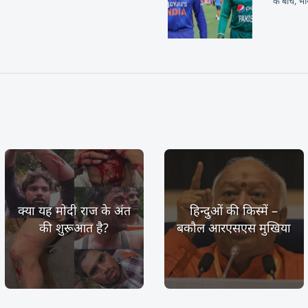
ी
के बीच, भा
क्या यह मोदी राज के अंत
हिन्दुओं की किस्में –
की शुरूआत है?
बकौल आरएसएस मुखिया