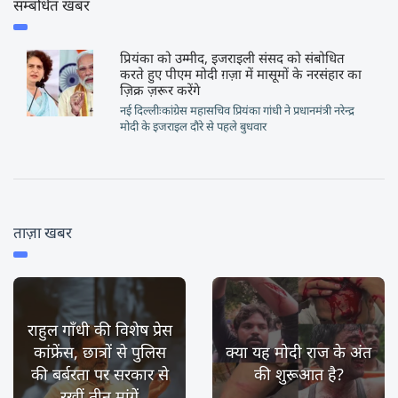
सम्बंधित खबर
प्रियंका को उम्मीद, इजराइली संसद को संबोधित
करते हुए पीएम मोदी ग़ज़ा में मासूमों के नरसंहार का
ज़िक्र ज़रूर करेंगे
नई दिल्लीःकांग्रेस महासचिव प्रियंका गांधी ने प्रधानमंत्री नरेन्द्र
मोदी के इजराइल दौरे से पहले बुधवार
ताज़ा खबर
राहुल गाँधी की विशेष प्रेस
कांफ्रेंस, छात्रों से पुलिस
क्या यह मोदी राज के अंत
की बर्बरता पर सरकार से
की शुरूआत है?
रखीं तीन मांगें