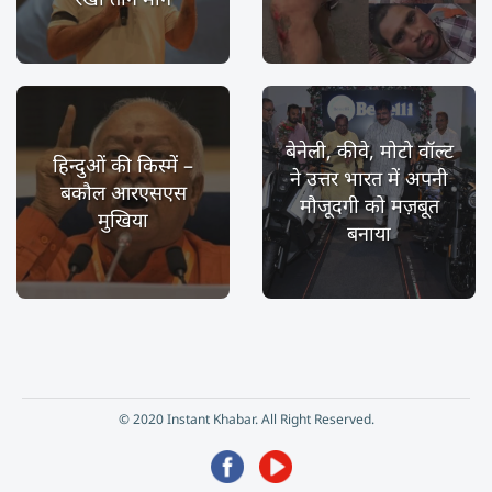
बेनेली, कीवे, मोटो वॉल्ट
हिन्दुओं की किस्में –
ने उत्तर भारत में अपनी
बकौल आरएसएस
मौजूदगी को मज़बूत
मुखिया
बनाया
© 2020 Instant Khabar. All Right Reserved.