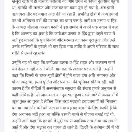
खजूरी खास में ही मस्जिद फातिमा को आग लगने से काफी नुक़सान पहुंचा
था, इसकी भी मरम्मत और सजावट का काम पूरा हो गया है, अब इसमें
बाक़ायदा तौर पर नमाज़ अदा की जा रही है। प्रभवित क्षेत्रों में अन्य स्थानों
पर भी क्षतिग्रस्त घरों की मरम्मत का काम चल है, जमीअत उलमा-ए-हिंद
के अध्यक्ष मौलाना अरशद मदनी ने इस सम्बंध में अपने एक बयान में कहा
है कि अल्लाह का शुक्र है कि जमीअत उलमा-ए-हिंद द्वारा पहले चरण में
जले हुए मकानों के पुनःनिर्माण और मरम्मत का काम पूरा हुआ और उन्हें
उनके मालिकों के हवाले भी कर दिया गया ताकि वे अपने परिवार के साथ
शांति से उसमें रह सकें।
उन्होंने यह भी कहा कि जमीअत उलमा-ए-हिंद राहत और कल्याण कार्य
धर्म देखकर नहीं करती बल्कि मानवता के आधार पर करती है। उन्होंने
कहा कि दिल्ली के उत्तर-पूर्वी क्षेत्रों में होने वाला दंगा अति भयानक और
योजनाबद्ध था, इसमें पुलिस और प्रशासन की भूमिका संदिग्ध रही, यही
कारण है कि पीड़ितों में अल्पसंख्यक समुदाय की संख्या हमारे अनुमान से
कहीं अधिक है। जो जान-माल का नुक़सान हुआ उसके बारे में अखबारों में
बहुत कुछ आ चुका है लेकिन जिस तरह मज़हबी इबादतगाहों को निशाना
बनाया गया और घरों को जलाया गया वह यह बताने के लिए काफी है कि
दंगा अचानक नहीं हुआ था बल्कि उसकी पहले से योजना बनाई गई थी,
उन्होंने आगे कहा कि हर दंगे में मुट्ठी भर सांप्रदायिक तत्व अचानक सामने
आते हैं और दंगा भड़का कर गायब हो जाते हैं। दिल्ली के वर्तमान दंगे में भी