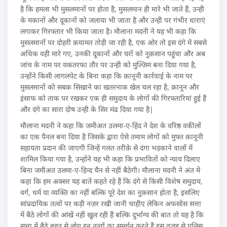
है कि हमला भी मुसलमानों पर होता है, मुसलमान ही मारे भी जाते हैं, उन्ही
के मकानों और दूकानों को जलाया भी जाता है और उन्ही पर गंभीर धाराएं
लगाकर गिरफ्तार भी किया जाता है। मौलाना मदनी ने यह भी कहा कि
मुसलमानों पर दोहरी क़यामत तोड़ी जा रही है, एक ओर तो इस दंगे में सबसे
अधिक वही मारे गए, उनकी दूकानों और घरों को नुक़सान पहुंचा और अब
जांच के नाम पर यकतरफा तौर पर उन्ही को मुल्ज़िम बना दिया गया है,
उन्होंने किसी लागलपेट के बिना कहा कि क़ानूनी कार्रवाई के नाम पर
मुसलमानों को सबक़ सिखाने का खतरनाक खेल चल रहा है, क़ानून और
इंसाफ को ताक पर रखकर एक ही समुदाय के लोगों की गिरफ्तारियां हुई हैं
और दंगे का सारा दोष उन्ही के सिर मंढ दिया गया है|
मौलाना मदनी ने कहा कि जमीअत उलमा-ए-हिंद ने देश के वरिष्ठ वकीलों
का एक पैनल बना दिया है जिसके द्वारा ऐसे तमाम लोगों को मुफ्त क़ानूनी
सहायता प्रदान की जाएगी जिन्हें गलत तरीक़े से दंगा भड़काने वालों में
शामिल किया गया है, उन्होंने यह भी कहा कि प्रभावितों को न्याय दिलाए
बिना जमीअत उलमा-ए-हिन्द चैन से नहीं बैठेगी। मौलाना मदनी ने अंत में
कहा कि हम अक्सर यह बातें कहते रहे हैं कि दंगे से किसी विशेष समुदाय,
वर्ग, धर्म या व्यक्ति का नहीं बल्कि पूरे देश का नुक़सान होता है, इसलिए
सांप्रदायिक तत्वों पर कड़ी नज़र रखी जानी चाहीए लेकिन अफसोस सत्ता
में बैठे लोगों की आंखें नहीं खुल रही हैं बल्कि दुर्भाग्य की बात तो यह है कि
सत्ता में बैठे बहुत से लोग इन तत्वों का समर्थन करते हैं इस वजह से पुलिस