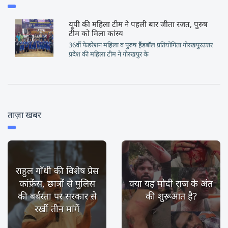
यूपी की महिला टीम ने पहली बार जीता रजत, पुरुष
टीम को मिला कांस्य
36वीं फेडरेशन महिला व पुरुष हैंडबॉल प्रतियोगिता गोरखपुरउत्तर
प्रदेश की महिला टीम ने गोरखपुर के
ताज़ा खबर
राहुल गाँधी की विशेष प्रेस
कांफ्रेंस, छात्रों से पुलिस
क्या यह मोदी राज के अंत
की बर्बरता पर सरकार से
की शुरूआत है?
रखीं तीन मांगें