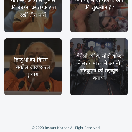
कांफ्रेंस, छात्रों से पुलिस
क्या यह मोदी राज के अंत
की बर्बरता पर सरकार से
की शुरूआत है?
रखीं तीन मांगें
बेनेली, कीवे, मोटो वॉल्ट
हिन्दुओं की किस्में –
ने उत्तर भारत में अपनी
बकौल आरएसएस
मौजूदगी को मज़बूत
मुखिया
बनाया
© 2020 Instant Khabar. All Right Reserved.