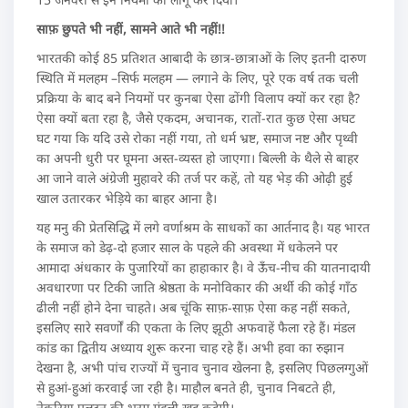
साफ़ छुपते भी नहीं, सामने आते भी नहीं!!
भारतकी कोई 85 प्रतिशत आबादी के छात्र-छात्राओं के लिए इतनी दारुण
स्थिति में मलहम –सिर्फ मलहम — लगाने के लिए, पूरे एक वर्ष तक चली
प्रक्रिया के बाद बने नियमों पर कुनबा ऐसा ढोंगी विलाप क्यों कर रहा है?
ऐसा क्यों बता रहा है, जैसे एकदम, अचानक, रातों-रात कुछ ऐसा अघट
घट गया कि यदि उसे रोका नहीं गया, तो धर्म भ्रष्ट, समाज नष्ट और पृथ्वी
का अपनी धुरी पर घूमना अस्त-व्यस्त हो जाएगा। बिल्ली के थैले से बाहर
आ जाने वाले अंग्रेजी मुहावरे की तर्ज पर कहें, तो यह भेड़ की ओढ़ी हुई
खाल उतारकर भेड़िये का बाहर आना है।
यह मनु की प्रेतसिद्धि में लगे वर्णाश्रम के साधकों का आर्तनाद है। यह भारत
के समाज को डेढ़-दो हजार साल के पहले की अवस्था में धकेलने पर
आमादा अंधकार के पुजारियों का हाहाकार है। वे ऊँच-नीच की यातनादायी
अवधारणा पर टिकी जाति श्रेष्ठता के मनोविकार की अर्थी की कोई गाँठ
ढीली नहीं होने देना चाहते। अब चूंकि साफ़-साफ़ ऐसा कह नहीं सकते,
इसलिए सारे सवर्णों की एकता के लिए झूठी अफवाहें फैला रहे हैं। मंडल
कांड का द्वितीय अध्याय शुरू करना चाह रहे हैं। अभी हवा का रुझान
देखना है, अभी पांच राज्यों में चुनाव चुनाव खेलना है, इसलिए पिछलग्गुओं
से हुआं-हुआं करवाई जा रही है। माहौल बनते ही, चुनाव निबटते ही,
नेकरिया पलटन की भरम मंडली खुद कूदेगी।