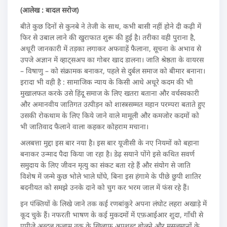
(आलेख : बादल सरोज)
बीते कुछ दिनों से कुनबे ने तेजी के साथ, कभी बासी नहीं होने दी कढ़ी में
फिर से उबाल लाने की खुराफात शुरू की हुई है। तरीका वही पुराना है,
अधूरी जानकारी में तड़का लगाकर अफवाहें फैलाना, सूचना के अभाव से
उपजे अज्ञान में व्हाट्सअप का गोबर खाद डालना। जाति श्रेष्ठता के वायरस
– विषाणु – को संक्रामक बनाकर, पहले से दुर्बल समाज को बीमार बनाना।
इरादा भी वही है : सामाजिक न्याय के किसी आधे अधूरे कदम की भी
मुखालफत करके उसे हिंदू समाज के लिए खतरा बताना और वर्चस्वकारी
और अमानवीय जातिगत उत्पीड़न को शास्त्रसम्मत महान परम्परा बताते हुए
उसकी रोकथाम के लिए किये जाने वाले मामूली और कमजोर कदमों को
भी जातिवाद फैलाने वाला कहकर कोहराम मचाना।
अलबत्ता मुद्दा इस बार नया है। इस बार यूजीसी के नए नियमों को बहाना
बनाकर उन्माद पैदा किया जा रहा है। डेढ़ सयाने पोंगे इसे कथित सवर्ण
समुदाय के लिए जीवन मृत्यु का संकट बता रहे हैं और संयोग से जाति
विशेष में जन्मे कुछ भोले भाले घोंघे, बिना इस हंगामे के पीछे छुपी शातिर
बदनीयत को समझे उनके दाने को चुग कर भरम जाल में फंस रहे हैं।
इन पंक्तियों के लिखे जाने तक कई रणबांकुरे अपना लंघोट लहरा अखाड़े में
कूद चुके हैं। नफरती भाषण के कई मुकदमों में एफ़आईआर शुदा, गाँधी से
एपीजे अब्दुल कलाम तक के खिलाफ अपशब्द बोलने और मुसलमानों के