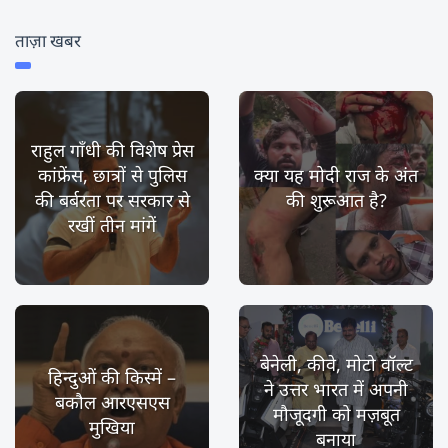
ताज़ा खबर
राहुल गाँधी की विशेष प्रेस
कांफ्रेंस, छात्रों से पुलिस
क्या यह मोदी राज के अंत
की बर्बरता पर सरकार से
की शुरूआत है?
रखीं तीन मांगें
बेनेली, कीवे, मोटो वॉल्ट
हिन्दुओं की किस्में –
ने उत्तर भारत में अपनी
बकौल आरएसएस
मौजूदगी को मज़बूत
मुखिया
बनाया