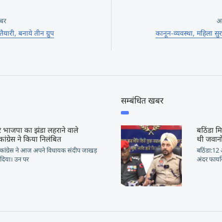
बर
अ
ैयारी, बनाये तीन ग्रुप
कानून-व्यवस्था, महिला सु
सम्बंधित खबर
र भाजपा का झंडा लहराने वाले
बठिंडा मि
ंग्रेस ने किया निलंबित
थी जवानों
ें कांग्रेस ने आज अपने विधायक संदीप जाखड़
बठिंडा:12 अ
 दिया। उन पर
अंदर फायरि