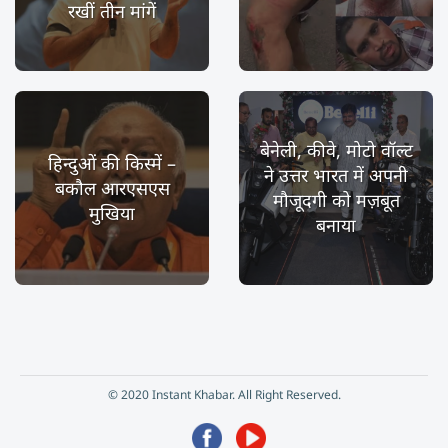
रखीं तीन मांगें
बेनेली, कीवे, मोटो वॉल्ट
हिन्दुओं की किस्में –
ने उत्तर भारत में अपनी
बकौल आरएसएस
मौजूदगी को मज़बूत
मुखिया
बनाया
© 2020 Instant Khabar. All Right Reserved.