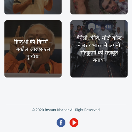
बेनेली, कीवे, मोटो वॉल्ट
हिन्दुओं की किस्में –
ने उत्तर भारत में अपनी
बकौल आरएसएस
मौजूदगी को मज़बूत
मुखिया
बनाया
© 2020 Instant Khabar. All Right Reserved.