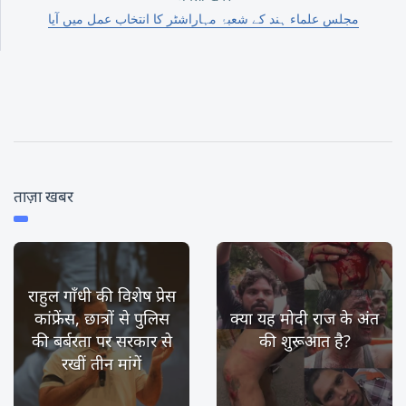
مجلس علماء ہند کے شعبۂ مہاراشٹر کا انتخاب عمل میں آیا
ताज़ा खबर
राहुल गाँधी की विशेष प्रेस
कांफ्रेंस, छात्रों से पुलिस
क्या यह मोदी राज के अंत
की बर्बरता पर सरकार से
की शुरूआत है?
रखीं तीन मांगें