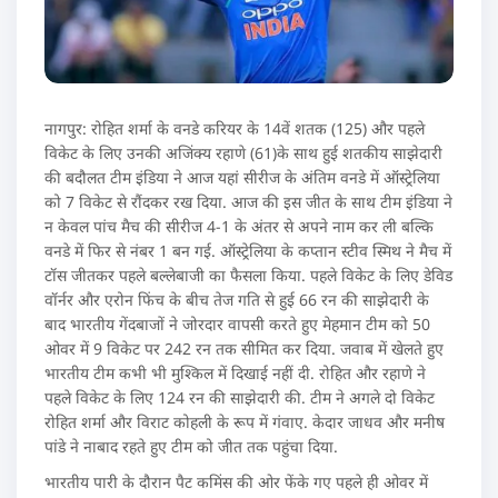
नागपुर: रोहित शर्मा के वनडे करियर के 14वें शतक (125) और पहले
विकेट के लिए उनकी अजिंक्‍य रहाणे (61)के साथ हुई शतकीय साझेदारी
की बदौलत टीम इंडिया ने आज यहां सीरीज के अंतिम वनडे में ऑस्‍ट्रेलिया
को 7 विकेट से रौंदकर रख दिया. आज की इस जीत के साथ टीम इंडिया ने
न केवल पांच मैच की सीरीज 4-1 के अंतर से अपने नाम कर ली बल्कि
वनडे में फिर से नंबर 1 बन गई. ऑस्‍ट्रेलिया के कप्‍तान स्‍टीव स्मिथ ने मैच में
टॉस जीतकर पहले बल्‍लेबाजी का फैसला किया. पहले विकेट के लिए डेविड
वॉर्नर और एरोन फिंच के बीच तेज गति से हुई 66 रन की साझेदारी के
बाद भारतीय गेंदबाजों ने जोरदार वापसी करते हुए मेहमान टीम को 50
ओवर में 9 विकेट पर 242 रन तक सीमित कर दिया. जवाब में खेलते हुए
भारतीय टीम कभी भी मुश्किल में दिखाई नहीं दी. रोहित और रहाणे ने
पहले विकेट के लिए 124 रन की साझेदारी की. टीम ने अगले दो विकेट
रोहित शर्मा और विराट कोहली के रूप में गंवाए. केदार जाधव और मनीष
पांडे ने नाबाद रहते हुए टीम को जीत तक पहुंचा दिया.
भारतीय पारी के दौरान पैट कमिंस की ओर फेंके गए पहले ही ओवर में