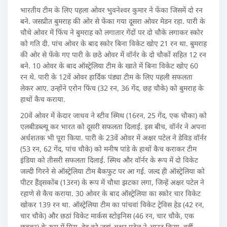
भारतीय टीम के लिए पहला ओवर भुवनेश्‍वर कुमार ने फेंका जिसमें दो रन
बने. जसप्रीत बुमराह की ओर से फेंका गया दूसरा ओवर मेडन रहा. पारी के
चौथे ओवर में फिंच ने बुमराह को लगातार गेंदों पर दो चौके लगाकर स्‍कोर
को गति दी. पांच ओवर के बाद स्‍कोर बिना विकेट खोए 21 रन था. बुमराह
की ओर से फेंके गए पारी के छठे ओवर में वॉर्नर के दो चौकों सहित 12 रन
बने. 10 ओवर के बाद ऑस्‍ट्रेलिया टीम के खाते में बिना विकेट खोए 60
रन थे. पारी के 12वें ओवर हार्दिक पंड्या टीम के लिए पहली सफलता
लेकर आए. उन्‍होंने एरोन फिंच (32 रन, 36 गेंद, छह चौके) को बुमराह के
हाथों कैच कराया.
20वें ओवर में केदार जाधव ने स्‍टीव स्मिथ (16रन, 25 गेंद, एक चौका) को
एलबीडब्‍ल्‍यू कर भारत को दूसरी सफलता दिलाई. इस बीच, वॉर्नर ने अपना
अर्धशतक भी पूरा किया. पारी के 23वें ओवर में अक्षर पटेल ने डेविड वॉर्नर
(53 रन, 62 गेंद, पांच चौके) को मनीष पांडे के हाथों कैच कराकर टीम
इंडिया को तीसरी सफलता दिलाई. स्मिथ और वॉर्नर के रूप में दो विकेट
जल्‍दी गिरने से ऑस्‍ट्रेलिया टीम बैकफुट पर आ गई. जल्‍द ही ऑस्‍ट्रेलिया को
पीटर हैंड्सकोंब (13रन) के रूप में चौथा झटका लगा, जिन्‍हें अक्षर पटेल ने
रहाणे से कैच कराया. 30 ओवर के बाद ऑस्‍ट्रेलिया का स्‍कोर चार विकेट
खोकर 139 रन था. ऑस्‍ट्रेलिया टीम का पांचवां विकेट ट्रेविस हेड (42 रन,
चार चौके) और छठां विकेट मार्कस स्‍टोइनिस (46 रन, चार चौके, एक
छक्‍का) के रूप में गिरा. हेड को जहां अक्षर पटेल ने आउट किया, वहीं