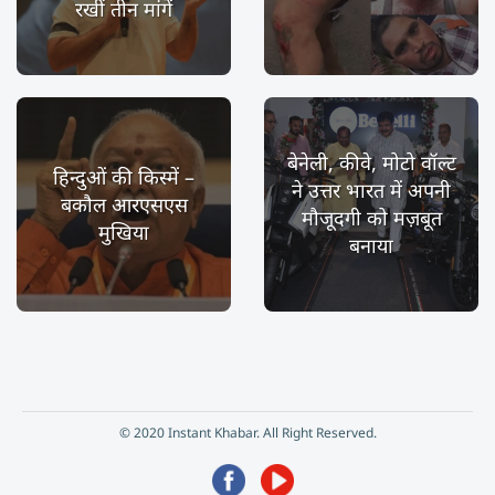
रखीं तीन मांगें
बेनेली, कीवे, मोटो वॉल्ट
हिन्दुओं की किस्में –
ने उत्तर भारत में अपनी
बकौल आरएसएस
मौजूदगी को मज़बूत
मुखिया
बनाया
© 2020 Instant Khabar. All Right Reserved.