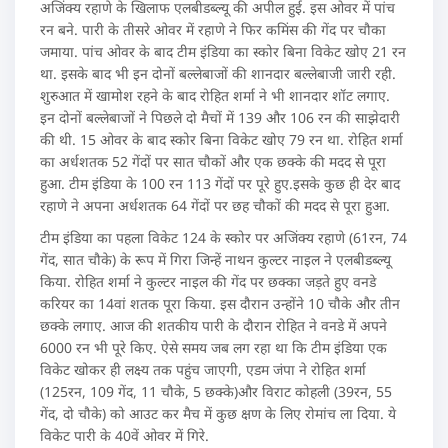
अजिंक्‍य रहाणे के खिलाफ एलबीडब्‍ल्‍यू की अपील हुई. इस ओवर में पांच
रन बने. पारी के तीसरे ओवर में रहाणे ने फिर कमिंस की गेंद पर चौका
जमाया. पांच ओवर के बाद टीम इंडिया का स्‍कोर बिना विकेट खोए 21 रन
था. इसके बाद भी इन दोनों बल्‍लेबाजों की शानदार बल्‍लेबाजी जारी रही.
शुरुआत में खामोश रहने के बाद रोहित शर्मा ने भी शानदार शॉट लगाए.
इन दोनों बल्‍लेबाजों ने पिछले दो मैचों में 139 और 106 रन की साझेदारी
की थी. 15 ओवर के बाद स्‍कोर बिना विकेट खोए 79 रन था. रोहित शर्मा
का अर्धशतक 52 गेंदों पर सात चौकों और एक छक्‍के की मदद से पूरा
हुआ. टीम इंडिया के 100 रन 113 गेंदों पर पूरे हुए.इसके कुछ ही देर बाद
रहाणे ने अपना अर्धशतक 64 गेंदों पर छह चौकों की मदद से पूरा हुआ.
टीम इंडिया का पहला विकेट 124 के स्‍कोर पर अजिंक्‍य रहाणे (61रन, 74
गेंद, सात चौके) के रूप में गिरा जिन्‍हें नाथन कुल्‍टर नाइल ने एलबीडब्‍ल्‍यू
किया. रोहित शर्मा ने कुल्‍टर नाइल की गेंद पर छक्‍का जड़ते हुए वनडे
करियर का 14वां शतक पूरा किया. इस दौरान उन्‍होंने 10 चौके और तीन
छक्‍के लगाए. आज की शतकीय पारी के दौरान रोहित ने वनडे में अपने
6000 रन भी पूरे किए. ऐसे समय जब लग रहा था कि टीम इंडिया एक
विकेट खोकर ही लक्ष्‍य तक पहुंच जाएगी, एडम जंपा ने रोहित शर्मा
(125रन, 109 गेंद, 11 चौके, 5 छक्‍के)और विराट कोहली (39रन, 55
गेंद, दो चौके) को आउट कर मैच में कुछ क्षण के लिए रोमांच ला दिया. ये
विकेट पारी के 40वें ओवर में गिरे.