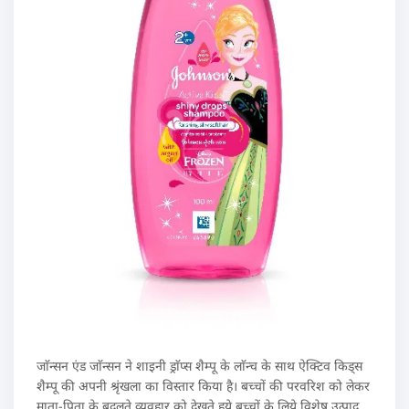
जाॅन्सन एंड जाॅन्सन ने शाइनी ड्राॅप्स शैम्पू के लाॅन्च के साथ ऐक्टिव किड्स
शैम्पू की अपनी श्रृंखला का विस्तार किया है। बच्चों की परवरिश को लेकर
माता-पिता के बदलते व्यवहार को देखते हुये बच्चों के लिये विशेष उत्पाद