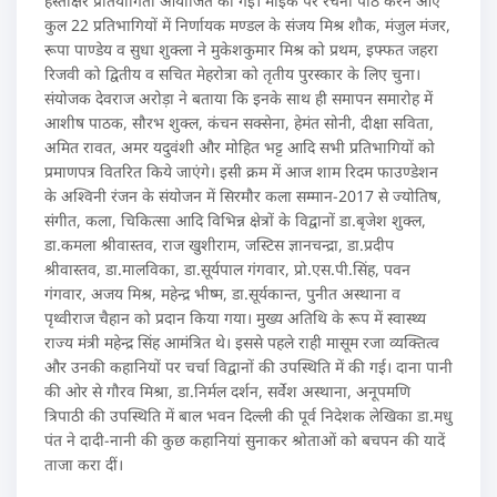
हस्ताक्षर प्रतियोगिता आयोजित की गई। माइक पर रचना पाठ करने आए
कुल 22 प्रतिभागियों में निर्णायक मण्डल के संजय मिश्र शौक, मंजुल मंजर,
रूपा पाण्डेय व सुधा शुक्ला ने मुकेशकुमार मिश्र को प्रथम, इफ्फत जहरा
रिजवी को द्वितीय व सचित मेहरोत्रा को तृतीय पुरस्कार के लिए चुना।
संयोजक देवराज अरोड़ा ने बताया कि इनके साथ ही समापन समारोह में
आशीष पाठक, सौरभ शुक्ल, कंचन सक्सेना, हेमंत सोनी, दीक्षा सविता,
अमित रावत, अमर यदुवंशी और मोहित भट्ट आदि सभी प्रतिभागियों को
प्रमाणपत्र वितरित किये जाएंगे। इसी क्रम में आज शाम रिदम फाउण्डेशन
के अश्विनी रंजन के संयोजन में सिरमौर कला सम्मान-2017 से ज्योतिष,
संगीत, कला, चिकित्सा आदि विभिन्न क्षेत्रों के विद्वानों डा.बृजेश शुक्ल,
डा.कमला श्रीवास्तव, राज खुशीराम, जस्टिस ज्ञानचन्द्रा, डा.प्रदीप
श्रीवास्तव, डा.मालविका, डा.सूर्यपाल गंगवार, प्रो.एस.पी.सिंह, पवन
गंगवार, अजय मिश्र, महेन्द्र भीष्म, डा.सूर्यकान्त, पुनीत अस्थाना व
पृथ्वीराज चैहान को प्रदान किया गया। मुख्य अतिथि के रूप में स्वास्थ्य
राज्य मंत्री महेन्द्र सिंह आमंत्रित थे। इससे पहले राही मासूम रजा व्यक्तित्व
और उनकी कहानियों पर चर्चा विद्वानों की उपस्थिति में की गई। दाना पानी
की ओर से गौरव मिश्रा, डा.निर्मल दर्शन, सर्वेश अस्थाना, अनूपमणि
त्रिपाठी की उपस्थिति में बाल भवन दिल्ली की पूर्व निदेशक लेखिका डा.मधु
पंत ने दादी-नानी की कुछ कहानियां सुनाकर श्रोताओं को बचपन की यादें
ताजा करा दीं।