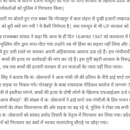
 कमी के कारण दर्जनों मासूमों की मौत पर योगी सरकार के खिलाफ प्रदेश अध्यक्ष
स कार्यकर्ताओं को पुलिस ने गिरफ्तार किया|
तारी पर बोलते हुए राज बब्बर कि गोरखपुर में बाल संहार से दुखी हज़ारों लखनऊ व
 बुरी क्यों लग गयी ? ये कैसी निर्ममता है| क्या रामधुन से भी UP सरकार को है
क्ष राजबब्बर सांसद ने कहा कि आज के ही दिन 16अगस्त 1947 को कलकत्ता में जिस 
 मुस्लिम लीग द्वारा मारा-पीटा गया उन्होने तब भी हिंसा का सहारा नहीं लिया और
े हुए उसी रास्ते पर चलकर अपनी अहिंसात्मक आवाज उठा रहे हैं। हम गांधीवा
च्चों की हत्या पर कार्यवाही की मांग कर रहे हैं। इस गूंगी बहरी सरकार के विरूद
गे, जब तक बच्चों की हत्यारी सरकार से उन माताओं केा न्याय नहीं मिल जाता।
श सिंह ने बताया कि कंाग्रेसजनों ने आज गांधी जी की प्रतिमा के नीचे ढाई घण्टे
हुए सड़क पर निकल गये। गोरखपुर के बाबा राघवदास मेडिकल कालेज में लगभग 70 ब
स्थ्यमंत्री से इस्तीफा मांगने, बच्चों की हत्या के दोषी लोगों के खिलाफ एफआईआर द
ीचे आज सैंकड़ांे की संख्या में कंाग्रेसजनों ने ढाई घण्टे तक गांधीजी के प्रिय भ
 मांगों केा लेकर विधानसभा की ओर सड़क पर बढ़ रहे थे, पुलिस ने रोका तब सभ
ा कंाग्रेसजनों को सांसद प्रमोद तिवारी के नेतृत्व में गिरफ्तार कर लिया गया। प्रद
नों को गिरफ्तार कर बसों में भरकर मालएवेन्यू चौराहे पर छोड़ा गया।