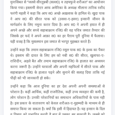
मुनासिबत से ‘‘जलसे सीरतुन्नबी (सल्ल0) व तहफ्फुजे शरीअत’’ का आयोजन
किया गया। इस्लामी सेन्टर आफ अमेरिका के अध्यक्ष मौलाना तारिक रशीद
फरंगी महली ने कहा कि आप स0 अच्छे अख़लाक के हामिल थे। खुदा पाक
ने आप स0 की सीरत पाक को (उसवा-ए-हस्ना) इन्सानी जीवन के
मार्गदर्शन के लिए नमूना करार दिया है। आप स0 ने अपनी हयात में ही
अपने अच्छे और सच्चे सहाबाक्राम रजि0 की वह पवित्र जमात तैय्यार की
जिसके हर फर्द ने अपने आक़ा स0 का हर पैग़ाम पूरी दुनिया में फैलाया।
यही वजह है कि मुसलमान इस जमात से भरपूर मुहब्बत करते हैं।
उन्होंने कहा कि तमाम सहाबाक्राम रजि0 रसूल पाक स0 के इश्क का पैकर
थे। इस्लाम की दावत के लिए हम को नबी स0 की सीरत, खुलाफा-ए-
राशिदीन, अहले बैत और तमाम सहाबाक्राम रजि0 के हालात का अध्ययन
करना जरूरी है। उन्होंने घरवालों और अपनी महफिलों में सीरते पाक और
सहाबाक्राम रजि0 के हालात पढ़ने और सुनाने की सलाह दिया ताकि नई
पीढ़ी को भी जानकारी हो सके।
उन्होंने कहा कि आज दुनिया का हर देश अपनी अपनी समस्याओं से
परेशान है। कहीं आर्थिक, कहीं राजनैतिक, कहीं उच्च व्यवहार की कमी है,
लोग परेशान हैं। उनकी परेशानियों का समाधान अधिकारियों के पास नही
है। इस प्रकार के वातावरण को केवल शरीअत-ए-मुहम्मदी के माध्यम से ही
समाप्त किया जा सकता है। क्यों कि इसी में हिदायत है। यह इन्सान के दिल
व दिमाग़ को प्रभावित करती है बाद में उसका सर झुकाती है। जलसे को