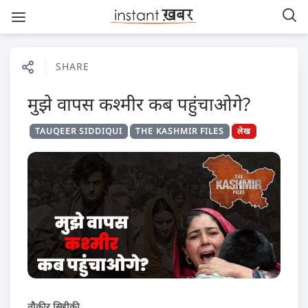
SHARE
मुझे वापस कश्मीर कब पहुंचाओगे?
TAUQEER SIDDIQUI
THE KASHMIR FILES
लेख
तौक़ीर सिद्दीक़ी