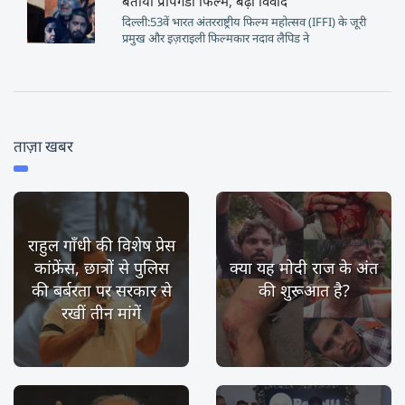
बताया प्रोपेगंडा फिल्म, बढ़ा विवाद
दिल्ली:53वें भारत अंतरराष्ट्रीय फिल्म महोत्सव (IFFI) के जूरी
प्रमुख और इज़राइली फिल्मकार नदाव लैपिड ने
ताज़ा खबर
राहुल गाँधी की विशेष प्रेस
कांफ्रेंस, छात्रों से पुलिस
क्या यह मोदी राज के अंत
की बर्बरता पर सरकार से
की शुरूआत है?
रखीं तीन मांगें