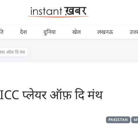
ति
देश
दुनिया
खेल
लखनऊ
उत्त
लेयर ऑफ़ दि मंथ
 ICC प्लेयर ऑफ़ दि मंथ
PAKISTAN
M