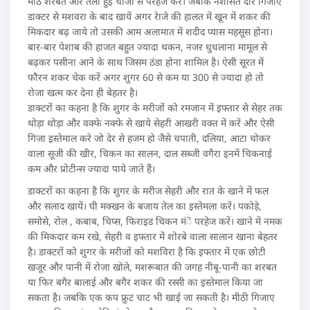
मीठे शरबत और तली हुई चीजों से परहेज करें। जबकि नशासते दार गिजाए
डाक्टर से मशवरा के बाद खायें अगर रेाजे की हालत में खून में शकर की
मिकदार बढ़ जाये तो उसकी आम अलामात में शदीद प्यास महसूस होना।
बार-बार पेशाब की हाजत बहुत ज्यादा थकन, नजर धुधलाना मामूल से
बढ़कर पसीना आने के साथ जिसम ठंडा होना शामिल है। ऐसी सूरत में
फौरन शकर चेक करें अगर शुगर 60 से कम या 300 से ज्यादा हो तो
रोजा खत्म कर देना ही बेहतर है।
डाक्टरों का कहना है कि शुगर के मरीजों को रमजान में इफ्तार से सेहर तक
थोड़ा थोड़ा और वक्फे नक्फे से खाये सेहरी आखरी वक्त में करें और ऐसी
गिजा इस्तेमाल करे जो देर से हजम हो जैसे चपाती, दलिया, आटा चोकर
वाला सूजी की खीर, चिकन का सालन, दाल सब्जी वगैरा इनमें चिकनाई
कम और प्रोटीन्स ज्यादा पाये जाते हैं।
डाक्टरों का कहना है कि शुगर के मरीज सेहरी और रात के खाने में फल
और सलाद खायें। घी मक्खन के बजाय तेल का इस्तेमला करें। पकोड़े,
समोसे, रोल , कबाब, चिप्स, फिराइड चिकन मंें परहेज करें। खाने में नमक
की मिकदार कम रखे, सेहरी व इफ्तार में शोरबे वाला सालान खाना बेहतर
है। डाक्टरों को शुगर के मरीजों को मशविरा है कि इफ्तार में एक छोटी
खजूर और पानी में रोजा खोले, मशरूबात की जगह नीबू-पानी का शरबत
या फिर बगैर बालाई और बगैर शकर की रस्सी का इस्तेमाल किया जा
सकता है। जबकि एक कप फ्रुट चाट भी खाई जा सकती है। मीठी गिजाए