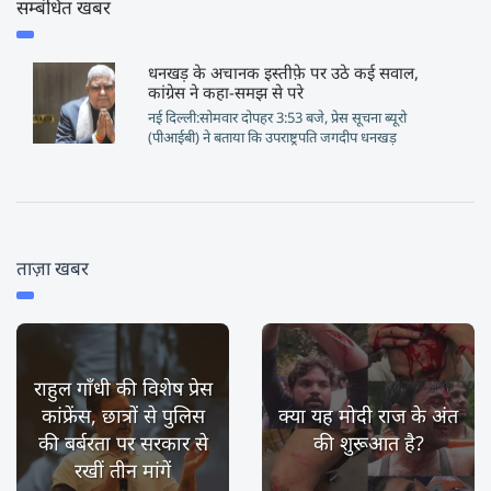
सम्बंधित खबर
धनखड़ के अचानक इस्तीफ़े पर उठे कई सवाल,
कांग्रेस ने कहा-समझ से परे
नई दिल्ली:सोमवार दोपहर 3:53 बजे, प्रेस सूचना ब्यूरो
(पीआईबी) ने बताया कि उपराष्ट्रपति जगदीप धनखड़
ताज़ा खबर
राहुल गाँधी की विशेष प्रेस
कांफ्रेंस, छात्रों से पुलिस
क्या यह मोदी राज के अंत
की बर्बरता पर सरकार से
की शुरूआत है?
रखीं तीन मांगें