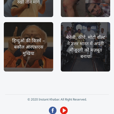
रखीं तीन मांगें
बेनेली, कीवे, मोटो वॉल्ट
हिन्दुओं की किस्में –
ने उत्तर भारत में अपनी
बकौल आरएसएस
मौजूदगी को मज़बूत
मुखिया
बनाया
© 2020 Instant Khabar. All Right Reserved.