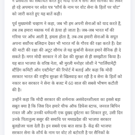
ने प्रेसवार्ता को संबोधित करते हुए मोदी राज में सेना और सैनिकों को लेकर
हो रहे अपमान पर श्वेत पत्र ‘‘शौर्य के नाम पर वोट सेना के हितों पर चोट’’
को जारी करते हुए यह बातें कही।
पूर्व मुख्यमंत्री चव्हाण ने कहा, जब भी हम अपनी सेनाओं को याद करते हैं,
तब तब हमारा मस्तक गर्व से ऊंचा हो जाता है। जब-जब भारत माँ की
गरिमा पर आँच आती है, हमला होता है, तब-तब हमारी सेनाओं के सपूत
अपना सर्वोच्च बलिदान देकर भी भारत माँ के गौरव की रक्षा करते हैं। देश
की माटी की रक्षा की अटूट सौगंध ले यह कुर्बानी केवल हमारे सैनिक ही दे
सकते हैं। मगर मोदी सरकार ने तो देश की सुरक्षा से ही समझौता किया है।
यह बात भाजपा के वरिष्ठ नेता, श्री मुरली मनोहर जोशी ने ‘‘पार्लियामेंट्री
स्टैंडिंग कमिटी ऑन एस्टीमेट’’ की रिपोर्ट में बताई और कहा कि मोदी
सरकार भारत की राष्ट्रीय सुरक्षा से खिलवाड़ कर रही है व सेना के हितों को
नकार कर सरकार ने सेना के बजट में 60 साल की सबसे भीषण कटौती
की है।
उन्होंने कहा कि मोदी सरकार की शर्मनाक असंवेदनशीलता का इससे बड़ा
सबूत क्या है कि जिस दिन हमारे चीफ ऑफ डिफेंस स्टाफ, जनरल बिपिन
रावत जी और उनकी धर्मपत्नी एक दुखद दुर्घटना का शिकार हुए, उसी दिन
उनके पितातुल्य ससुर की समाधि पर मध्यप्रदेश की भाजपा सरकार
बुलडोजर चला देती है। इन सबसे एक बात साफ़ है- केंद्र की भाजपा
सरकार सेना के शौर्य के नाम पर वोट तो बटोरती है पर सैनिकों के