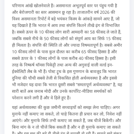
परिणाम आंखें खोलनेवाले हैं। असमानता अभूतपूर्व स्तर पर पंहुच गयी है
और बेरोजगारी का स्तर आसमान छू रहा है। ताजातरीन वर्ष 2026 की
विश्व असमानता रिपोर्ट में बड़े भयंकर किस्म के आंकड़े सामने आए हैं, जो
यह दिखाते हैं कि भारत में आय तथा संपत्ति कितने तीखे ढ़ंग से विभाजित
है। सबसे ऊपर के 10 फीसद लोग सारी आमदनी का 58 फीसद ले जाते हैं,
जबकि सबसे नीचे के 50 फीसद लोगों को संपूर्ण आय का सिर्फ 15 फीसद
ही मिलता है। संपत्ति की स्थिति तो और ज्यादा विषमतापूर्ण है। सबसे अमीर
10 फीसद लोगों के पास कुल दौलत का करीब 65 फीसद हिस्सा है और
सबसे ऊपर के 1 फीसद लोगों के पास करीब 40 फीसद हिस्सा है। इसी
तरह के निष्कर्ष थॉमस पिकेट्टी तथा अन्य की अगुवाई वाली वर्ल्ड इन-
ईक्वेलिटी लैब के भी हैं। पोस्ट ट्रुथ के इस गुणगान के बावजूद कि भारत
दुनिया की चौथी सबसे तेजी से विकसित होती अर्थव्यवस्था है और इससे
भी मजेदार यह दावा कि भारत दूसरी सबसे ”समतापूर्ण अर्थव्यवस्था” है, यह
सारी बातें अब जनाब मोदी और उनके कार्पोरेट-मीडिया समर्थकों को
परेशान करने लगी हैं और वे हिले हुए हैं।
यहां अर्थव्यवस्था की कुछ जमीनी सच्चाइयों को समझ लेना चाहिए। अगर
मुनाफे नहीं कमाए जा सकते, तो चाहे कितना ही प्रचार कर लो, निवेश नहीं
आएंगे। और मुनाफे सिर्फ तभी कमाए जा सकते हैं, जब चीजें बिकेंगी। और
बिना मांग के न तो चीजें बिक सकती हैं और न ही मुनाफे कमाए जा सकते
हैं। और इस सच की बड़े ही तीखे ढ़ंग से वापसी हो रही हैं। सामने खड़े संकट