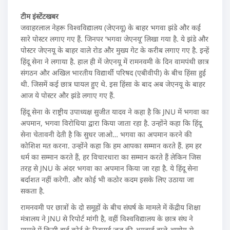
टीम इंस्टेंटखबर
जवाहरलाल नेहरू विश्वविद्यालय (जेएनयू) के बाहर भगवा झंडे और कई
सारे पोस्टर लगाए गए हैं. जिनपर ‘भगवा जेएनयू’ लिखा गया है. ये झंडे और
पोस्टर जेएनयू के बाहर वाले रोड और मुख्य गेट के करीब लगाए गए है. इन्हें
हिंदू सेना ने लगाया है. हाल ही में जेएनयू में रामनवमी के दिन वामपंथी छात्र
संगठन और अखिल भारतीय विद्यार्थी परिषद (एबीवीपी) के बीच हिंसा हुई
थी. जिसमें कई छात्र घायल हुए थे. इस हिंसा के बाद अब जेएनयू के बाहर
आज ये पोस्टर और झंडे लगाए गए हैं.
हिंदू सेना के राष्ट्रीय उपाध्यक्ष सुजीत यादव ने कहा है कि JNU में भगवा का
अपमान, भगवा विरोधिया द्वारा किया जाता रहा है. उन्होंने कहा कि हिंदू
सेना चेतावनी देती है कि सुधर जाओ… भगवा का अपमान करने की
कोशिश मत करना. उन्होंने कहा कि हम आपका सम्मान करते हैं. हम हर
धर्म का सम्मान करते हैं, हर विचारधारा का सम्मान करते हैं लेकिन जिस
तरह से JNU के अंदर भगवा का अपमान किया जा रहा है. ये हिंदू सेना
बर्दाशत नहीं करेगी. और कोई भी कठोर कदम इसके लिए उठाया जा
सकता है.
रामनवमी पर छात्रों के दो समूहों के बीच संघर्ष के मामले में केंद्रीय शिक्षा
मंत्रालय ने JNU से रिपोर्ट मांगी है, वहीं विश्वविद्यालय के छात्र संघ ने
मामले में किसी हाई कोर्ट के रिटायर्ड जज की अगुवाई वाले आयोग से