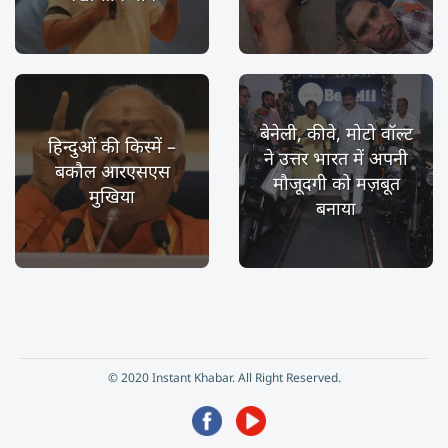
बेनेली, कीवे, मोटो वॉल्ट
हिन्दुओं की किस्में –
ने उत्तर भारत में अपनी
बकौल आरएसएस
मौजूदगी को मज़बूत
मुखिया
बनाया
© 2020 Instant Khabar. All Right Reserved.