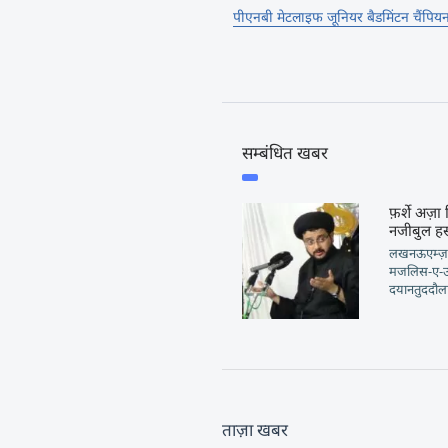
पीएनबी मेटलाइफ जूनियर बैडमिंटन चैंपिय
सम्बंधित खबर
फ़र्शे अज़ा 
नजीबुल ह
लखनऊएम्ज़
मजलिस-ए-उले
दयानतुददौला 
ताज़ा खबर