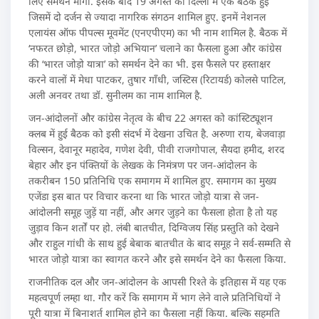
लिए समर्थन मांगा. इसके बाद 19 अगस्त को दिल्ली में एक बैठक हुई
जिसमें दो दर्जन से ज्यादा नागरिक संगठन शामिल हुए. इनमें नेशनल
एलायंस ऑफ पीपल्स मूवमेंट (एनएपीएम) का भी नाम शामिल है. बैठक में
‘नफरत छोड़ो, भारत जोड़ो अभियान’ चलाने का फैसला हुआ और कांग्रेस
की ‘भारत जोड़ो यात्रा’ को समर्थन देने का भी. इस फैसले पर हस्ताक्षर
करने वालों में मेधा पाटकर, तुषार गाँधी, जस्टिस (रिटायर्ड) कोलसे पाटिल,
अली अनवर तथा डॉ. सुनीलम का नाम शामिल है.
जन-आंदोलनों और कांग्रेस नेतृत्व के बीच 22 अगस्त को कांस्टिट्यूशन
क्लब में हुई बैठक को इसी संदर्भ में देखना उचित है. अरुणा राय, बेजवाड़ा
विल्सन, देवानूर महादेव, गणेश देवी, पीवी राजगोपाल, सैयदा हमीद, शरद
बेहार और इन पंक्तियों के लेखक के निमंत्रण पर जन-आंदोलन के
तकरीबन 150 प्रतिनिधि एक समागम में शामिल हुए. समागम का मुख्य
एजेंडा इस बात पर विचार करना था कि भारत जोड़ो यात्रा से जन-
आंदोलनी समूह जुड़ें या नहीं, और अगर जुड़ने का फैसला होता है तो यह
जुड़ाव किन शर्तों पर हो. लंबी बातचीत, दिग्विजय सिंह प्रस्तुति को देखने
और राहुल गांधी के साथ हुई बेबाक बातचीत के बाद समूह ने सर्व-सम्मति से
भारत जोड़ो यात्रा का स्वागत करने और इसे समर्थन देने का फैसला किया.
राजनीतिक दल और जन-आंदोलन के आपसी रिश्ते के इतिहास में यह एक
महत्वपूर्ण लम्हा था. गौर करें कि समागम में भाग लेने वाले प्रतिनिधियों ने
पूरी यात्रा में बिनाशर्त शामिल होने का फैसला नहीं किया. बल्कि सहमति