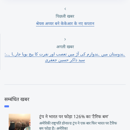
पिछली खबर
श्रेयस अय्यर बने केकेआर के नए कप्तान
अगली खबर
ہندوستان میں ہندوازم کی آڑ میں تعصب اور نفرت کا بیج بویا جارہا ہے:
سید ذاکر حسین جعفری
सम्बंधित खबर
ट्रंप ने भारत पर फोड़ा 126% का ‘टैरिफ बम’
अमेरिकी राष्ट्रपति डोनाल्ड ट्रंप ने एक बार फिर भारत पर टैरिफ
बम फोड़ा है। अमेरिका