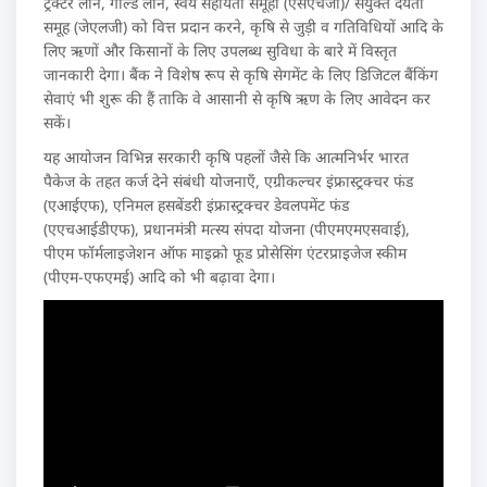
ट्रैक्टर लोन, गोल्ड लोन, स्वयं सहायता समूहों (एसएचजी)/ संयुक्त देयता
समूह (जेएलजी) को वित्त प्रदान करने, कृषि से जुड़ी व गतिविधियों आदि के
लिए ऋणों और किसानों के लिए उपलब्ध सुविधा के बारे में विस्तृत
जानकारी देगा। बैंक ने विशेष रूप से कृषि सेगमेंट के लिए डिजिटल बैंकिंग
सेवाएं भी शुरू की हैं ताकि वे आसानी से कृषि ऋण के लिए आवेदन कर
सकें।
यह आयोजन विभिन्न सरकारी कृषि पहलों जैसे कि आत्मनिर्भर भारत
पैकेज के तहत कर्ज देने संबंधी योजनाएँ, एग्रीकल्चर इंफ्रास्ट्रक्चर फंड
(एआईएफ), एनिमल हसबेंडरी इंफ्रास्ट्रक्चर डेवलपमेंट फंड
(एएचआईडीएफ), प्रधानमंत्री मत्स्य संपदा योजना (पीएमएमएसवाई),
पीएम फॉर्मलाइजेशन ऑफ माइक्रो फूड प्रोसेसिंग एंटरप्राइजेज स्कीम
(पीएम-एफएमई) आदि को भी बढ़ावा देगा।