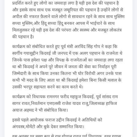
प्रदर्शित करते हुए लोगो का जमवाड़ा लगा है यही इस देश की पहचान है
और इसके साथ साथ एक मजबूत जम्हूरियत की पहचान है उन्होंने लोगो से
अपील की नफरत फ़ैलाने वाले लोगो से सावधान रहने के साथ साथ मुस्लिम
सच्चा मुस्लिम,और हिंदू सच्चा हिंदू बनकर आपस में भाईचारे के साथ
मिलजुलकर रहे यही इस देश की परंपरा और स्वस्थ्य और मजबूत लोकतंत्र
की पहचान है।
कार्यक्रम को संबोधित करते हुए पूर्व मंत्री अरविंद सिंह गोप ने कहा कि
स्वर्गीय गयासुद्दीन किदवई जी जनपद में एक अलग पहचान के राजनेता थे
जिनके पास हमेशा पक्ष और विपक्ष के राजनेताओं का जमवाड़ा लगा रहता
था श्री किदवई ने अपने पूरे जीवन में जनता की सेवा का निर्वाहन पूरी
जिम्मेदारी के साथ किया उनका कितना भी घोर विरोधी अगर उनके पास
कभी भी मदद के लिए आता था श्री किदवई हमेशा बिना किसी मलाल के
उसकी भरपूर सहायता करने का काम करते थे।
कार्यक्रम को विधायक रामनगर फरीद महफूज किदवई, पूर्व सांसद राम
सागर रावत,निवर्तमान एमएलसी राजेश यादव राजू,जिलाध्यक्ष हाफिज
अयाज अहमद ने भी संबोधित किया।
इससे पहले आयोजक फराज उद्दीन किदवई ने अतिथियों को
अंगवस्त्र,मोमेंटो और बुके देकर सम्मानित किया।
इस अवसर पर मुख्य रूप से राम गोपाल रावत पूर्व विधायक, इरम गयास