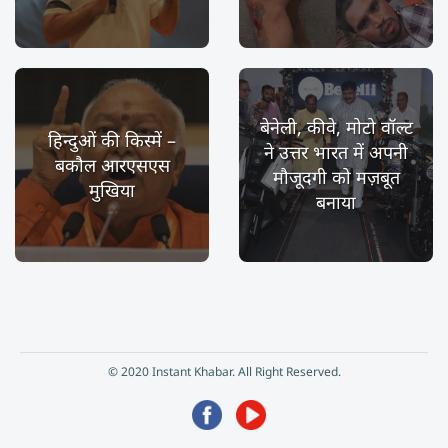
बेनेली, कीवे, मोटो वॉल्ट
हिन्दुओं की किस्में –
ने उत्तर भारत में अपनी
बकौल आरएसएस
मौजूदगी को मज़बूत
मुखिया
बनाया
© 2020 Instant Khabar. All Right Reserved.