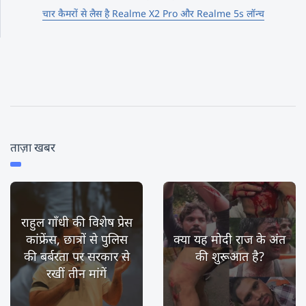
चार कैमरों से लैस है Realme X2 Pro और Realme 5s लॉन्च
ताज़ा खबर
राहुल गाँधी की विशेष प्रेस
कांफ्रेंस, छात्रों से पुलिस
क्या यह मोदी राज के अंत
की बर्बरता पर सरकार से
की शुरूआत है?
रखीं तीन मांगें