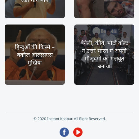
बेनेली, कीवे, मोटो वॉल्ट
हिन्दुओं की किस्में –
ने उत्तर भारत में अपनी
बकौल आरएसएस
मौजूदगी को मज़बूत
मुखिया
बनाया
© 2020 Instant Khabar. All Right Reserved.